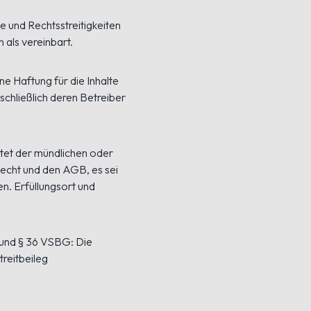
e und Rechtsstreitigkeiten
 als vereinbart.
ne Haftung für die Inhalte
sschließlich deren Betreiber
tet der mündlichen oder
Recht und den AGB, es sei
en. Erfüllungsort und
 und § 36 VSBG: Die
treitbeileg