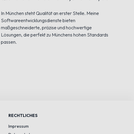
In München steht Qualität an erster Stelle. Meine
Hamb
Softwareentwicklungsdienste bieten
Prof
maßgeschneiderte, präzise und hochwertige
und 
Lösungen, die perfekt zu Münchens hohen Standards
zuve
passen.
Hans
RECHTLICHES
Impressum