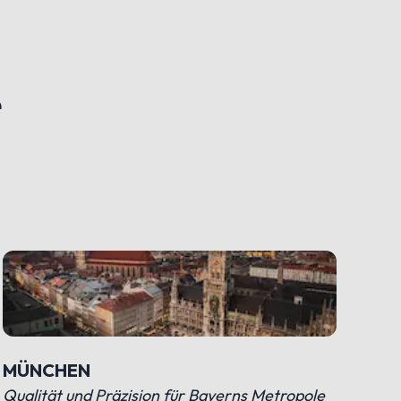
e
MÜNCHEN
HA
Qualität und Präzision für Bayerns Metropole
Han